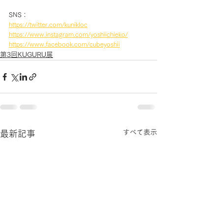
SNS：
https://twitter.com/kunikloc
https://www.instagram.com/yoshiichieko/
https://www.facebook.com/cubeyoshii
第3回KUGURU展
すべて表示
最新記事