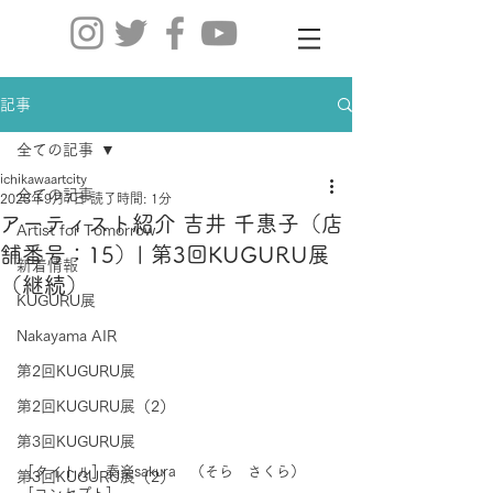
記事
全ての記事
ichikawaartcity
全ての記事
2023年9月7日
読了時間: 1分
アーティスト紹介 吉井 千惠子（店
Artist for Tomorrow
舗番号：15）| 第3回KUGURU展
新着情報
（継続）
KUGURU展
Nakayama AIR
第2回KUGURU展
第2回KUGURU展（2）
第3回KUGURU展
［タイトル］奏楽sakura　（そら　さくら）
第3回KUGURU展（2）