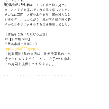
［コンセプト］
第5回KUGURU展
瀬戸内暮らしの私が　そらを眺め海を見たと
き　どこまでも運んでくれる風を感じました。
その先に真間川と桜並木があり　潮の満ち欠け
が揺らぎ　川につながり　風が吹き桜が咲く軽
やかな春のリズムを奏でる音を表現しました。
［作品をご覧いただける店舗］
15【鮨会館 林屋】
千葉県市川市真間2-10-11
https://ge8d000.gorp.jp/
「創業明治7年の当店は、地元千葉県の内外
湾でとれるはまぐり、あじ、穴子etcを中心
にお寿司を提供しております。」