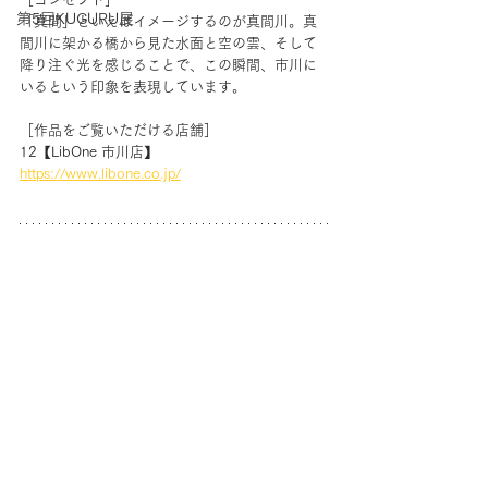
第5回KUGURU展
「真間」といえばイメージするのが真間川。真
間川に架かる橋から見た水面と空の雲、そして
降り注ぐ光を感じることで、この瞬間、市川に
いるという印象を表現しています。
［作品をご覧いただける店舗］
12【LibOne 市川店】
https://www.libone.co.jp/