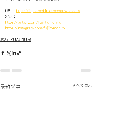
URL：
https://fujiitomohiro.amebaownd.com
SNS：
https://twitter.com/FujiiTomohiro
https://instagram.com/fujiitomohiro
第3回KUGURU展
すべて表示
最新記事