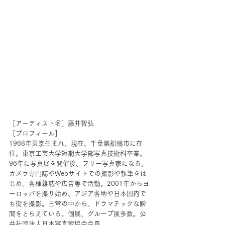
［アーティスト名］藤井智弘
［プロフィール］
1968年東京生まれ。現在、千葉県船橋市に在
住。東京工芸大学短期大学部写真技術科卒業。
96年に写真展を開催後、フリー写真家になる。
カメラ専門誌やWebサイトでの撮影や執筆をは
じめ、各種雑誌や広告等で活動。2001年からヨ
ーロッパを撮り始め、アジア各地や日本国内で
も街を撮影。日常の中から、ドラマチックな瞬
間をとらえている。個展、グループ展多数。公
益社団法人日本写真家協会会員。