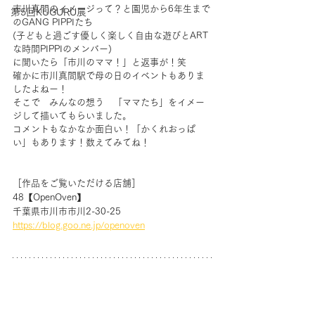
市川真間のイメージって？と園児から6年生まで
第5回KUGURU展
のGANG PIPPIたち
(子どもと過ごす優しく楽しく自由な遊びとART
な時間PIPPIのメンバー)
に聞いたら「市川のママ！」と返事が！笑　
確かに市川真間駅で母の日のイベントもありま
したよねー！
そこで　みんなの想う　「ママたち」をイメー
ジして描いてもらいました。
コメントもなかなか面白い！「かくれおっぱ
い」もあります！数えてみてね！
［作品をご覧いただける店舗］
48【OpenOven】
千葉県市川市市川2-30-25
https://blog.goo.ne.jp/openoven