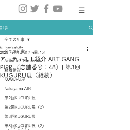
記事
全ての記事
ichikawaartcity
全ての記事
2023年8月4日
読了時間: 1分
アーティスト紹介 ART GANG
Artist for Tomorrow
PIPPI（店舗番号：48）| 第3回
新着情報
KUGURU展（継続）
KUGURU展
Nakayama AIR
第2回KUGURU展
第2回KUGURU展（2）
第3回KUGURU展
第3回KUGURU展（2）
［コンセプト］