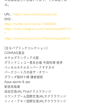
る。
URL：
https://www.marikohayashi.net
SNS：
https://twitter.com/mariju71888888
https://www.instagram.com/marikohayashi310/
?
https://www.facebook.com/MarikoHayashiArt/
[主なパブリックコレクション]
CONRAD東京
ホテルグランヴィア大阪
グランドニッコー東京台場 中国料理 桃李
ベッセルホテルカンパーナすすきの
パークコート乃木坂ザ・タワー
グランダ稲村ケ崎 鎌倉碧邸
Aqua sports & spa
新宿高島屋
成田空港JAL Firstクラスラウンジ
スワンナプーム国際空港JALサクララウンジ
ニノイ・アキノ国際空港JALサクララウンジ 