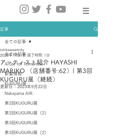
記事
全ての記事
ichikawaartcity
全ての記事
2023年7月21日
読了時間: 1分
アーティスト紹介 HAYASHI
Artist for Tomorrow
MARIKO （店舗番号:62）| 第3回
新着情報
KUGURU展（継続）
KUGURU展
更新日：
2023年9月22日
Nakayama AIR
第2回KUGURU展
第2回KUGURU展（2）
第3回KUGURU展
第3回KUGURU展（2）