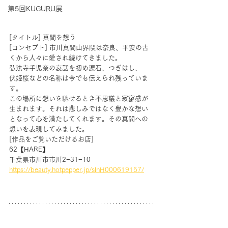
第5回KUGURU展
[タイトル]
真間を想う
[コンセプト] 市川真間山界隈は奈良、平安の古
くから人々に愛され続けてきました。
弘法寺手児奈の哀話を初め涙石、つぎはし、
伏姫桜などの名称は今でも伝えられ残っていま
す。
この場所に想いを馳せるとき不思議と寂寥感が
生まれます。それは悲しみではなく豊かな想い
となって心を満たしてくれます。その真間への
想いを表現してみました。
[作品をご覧いただけるお店]
62【HARE】
千葉県市川市市川2−31−10 
https://beauty.hotpepper.jp/slnH000619157/