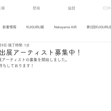
U展
壁画
協賛
CON
新着情報
KUGURU展
Nakayama AIR
第2回KUGURU
月9日
読了時間: 1分
KUGURU展
第3回KUGURU展（2）
第5回KUGURU展
展 出展アーティスト募集中！
出展アーティストの募集を開始しました。
待ちしております！