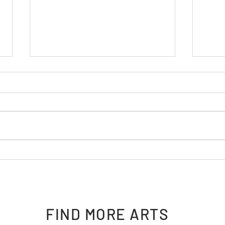
KUGURU展/Nakayama AIR
【3
Exhibition 開催終了しました
KU
お知
FIND MORE ARTS