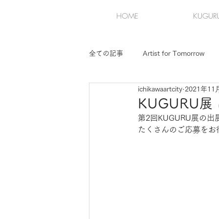
HOME
KUGUR
全ての記事
Artist for Tomorrow
ichikawaartcity
2021年11
第2回KUGURU展（2）
第3回
KUGURU
第2回KUGURU展の
たくさんのご応募をお