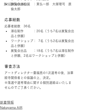
第5回KUGURU展
展覧会出品　　：東弘一郎　大塚理司　原
倫太郎
応募総数
応募者総数　36名
滞在制作　　　：20名（うち7名は展覧会出
品と併願）
ワークショップ：  7名（うち2名は展覧会出
品と併願）
展覧会出品　　：18名（うち7名は滞在制作
と併願、2名はワークショップと併願）
審査方法
アートディレクター豊福亮の1次選考の後、法華
経寺関係者との協議の上、決定。
※落選や選考理由に関する個別連絡はいたしま
せんのでご了承ください。
新着情報
Nakayama AIR