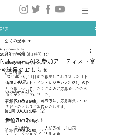
記事
全ての記事
ichikawaartcity
全ての記事
2021年11月8日
読了時間: 1分
Nakayama AIR 参加アーティスト審
Artist for Tomorrow
査結果のおしらせ
新着情報
2021年10月11日まで募集しておりました「中
KUGURU展
山アーティスト・イン・レジデンス2021」の作
品公募について、たくさんのご応募をいただき
Nakayama AIR
ありがとうございました。
参加アーティスト、審査方法、応募総数につい
第2回KUGURU展
て以下のとおりご案内いたします。
第2回KUGURU展（2）
参加アーティスト
第3回KUGURU展
滞在制作　　　：大槌秀樹　川田龍
第3回KUGURU展（2）
ワークショップ：大川友希