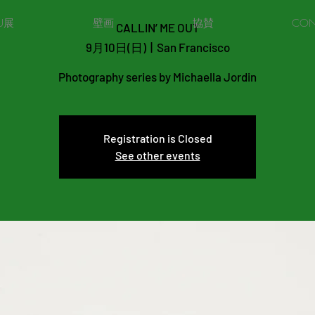
U展
壁画
協賛
CON
CALLIN’ ME OUT
9月10日(日)
  |  
San Francisco
Photography series by Michaella Jordin
Registration is Closed
See other events