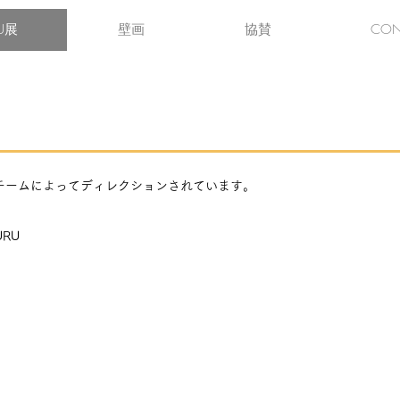
U展
壁画
協賛
CON
ブチームによってディレクションされています。
RU