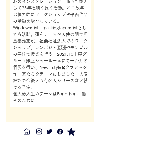
心のインスタレーション、造形作家と
して35年程細く長く活動。ここ数年
は体力的にワークショップや平面作品
の活動を増やしている。
Windowartist   maskingtapeartistとし
ても活動。蓮をテーマや天使の羽で児
童養護施設、社会福祉法人でのワーク
ショップ、カンボジア🇰🇭やモンゴル
の学校で授業を行う。2021.10土屋グ
ループ銀座ショールームにて一か月の
個展を行い、New   style✖️クラシック
作曲家たちをテーマにしました。大変
好評で今後とも有名人シリーズなど続
ける予定。
個人的人生のテーマはFor others   他
者のために