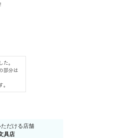
！
した。
の部分は
す。
いただける店舗
⽂具店