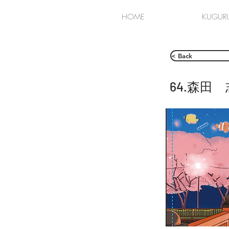
HOME
KUGUR
< Back
64.森田