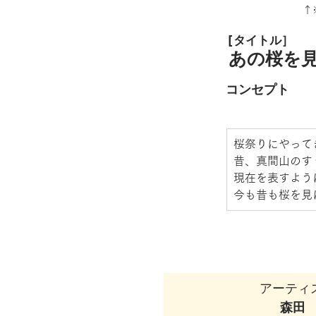
↑
[タイトル］
あの桜を
コンセプト
桜祭りにやって
昔、真間山のす
現在を表すよう
今も昔も桜を見
アーティ
森田