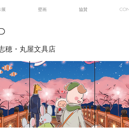
U展
壁画
協賛
CON
 志穂・丸屋⽂具店