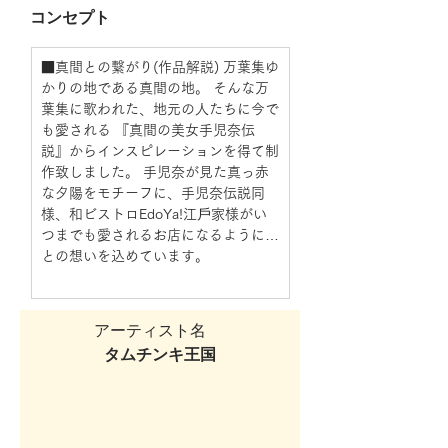
コンセプト
■真間との繋がり(作品解説) 万葉集ゆ
かりの地である真間の地。 そんな万
葉集に歌われた、地元の人たちに今で
も愛される 『真間の美女手児奈伝
説』からインスピレーションを得て制
作致しました。 手児奈が見た真っ赤
な夕陽をモチーフに、手児奈伝説同
様、和ビストロEdoYa!江⼾家様がい
つまでも愛されるお店になるように…
との想いを込めています。
アーティスト名  
タムチンキ王国