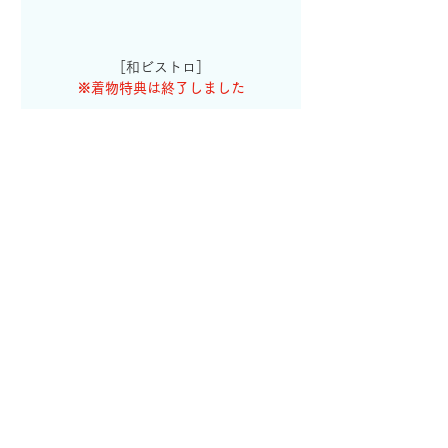
［和ビストロ］
※着物特典は終了しました
日本、〒272-0826 千葉県市川市真間２丁
目１７−１１ 江戸家