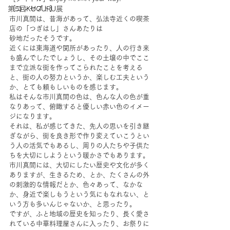
［コンセプト］
第5回KUGURU展
市川真間は、昔海があって、弘法寺近くの喫茶
店の「つぎはし」さんあたりは
砂地だったそうです。
近くには東海道や関所があったり、人の行き来
も盛んでしたでしょうし、その土壌の中でここ
まで立派な街を作ってこられたことを考える
と、街の人の努力というか、楽しむ工夫という
か、とても頼もしいものを感じます。
私はそんな市川真間の色は、色んな人の色が重
なりあって、俯瞰すると優しい赤い色のイメー
ジになります。
それは、私が感じてきた、先人の思いを引き継
ぎながら、街を良き形で作り変えていこうとい
う人の活気でもあるし、周りの人たちや子供た
ちを大切にしようという暖かさでもあります。
市川真間には、大切にしたい歴史や文化が多く
ありますが、生きるため、とか、たくさんの外
の刺激的な情報だとか、色々あって、なかな
か、身近で楽しもうという気にもなれない、と
いう方も多いんじゃないか、と思ったり。
ですが、ふと地域の歴史を知ったり、長く愛さ
れている中華料理屋さんに入ったり、お祭りに