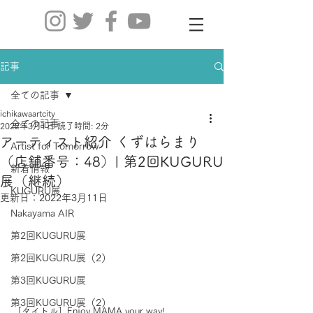
記事
全ての記事
ichikawaartcity
全ての記事
2022年3月1日
読了時間: 2分
アーティスト紹介 くずはらまり
Artist for Tomorrow
（店舗番号：48）| 第2回KUGURU
新着情報
展（継続）
KUGURU展
更新日：
2022年3月11日
Nakayama AIR
第2回KUGURU展
第2回KUGURU展（2）
第3回KUGURU展
第3回KUGURU展（2）
［タイトル］Enjoy MAMA your way!