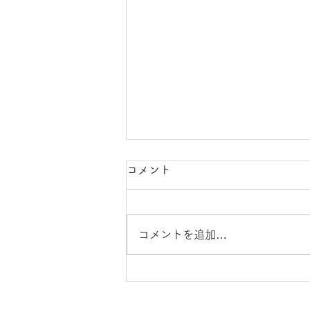
コメント
コメントを追加…
「市川市の自然をダンスで楽
しもう」 by 佐藤道代