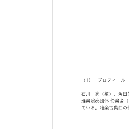
（1）　プロフィール
石川　高（笙）、角田
雅楽演奏団体 伶楽舎
ている。雅楽古典曲の