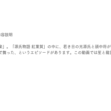
内容説明
楽」。「源氏物語 紅葉賀」の中に、若き日の光源氏と頭中将
で舞った、というエピソードがあります。この動画では笙と龍