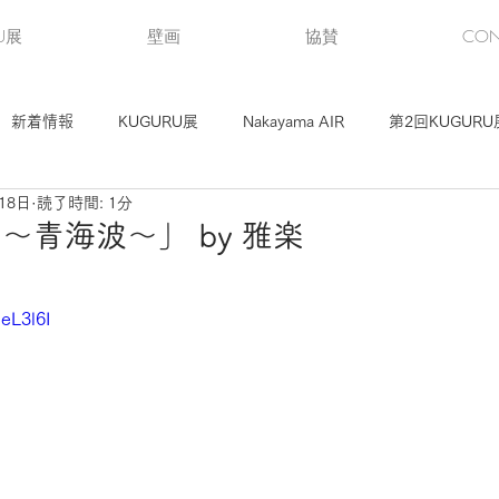
U展
壁画
協賛
CON
新着情報
KUGURU展
Nakayama AIR
第2回KUGURU
18日
読了時間: 1分
KUGURU展
第3回KUGURU展（2）
第5回KUGURU展
〜青海波〜」 by 雅楽
eL3l6I