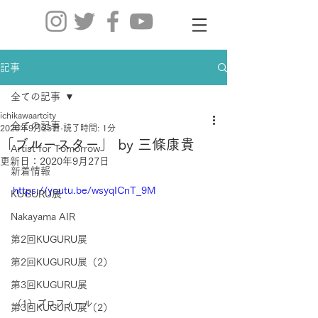
記事
全ての記事
ichikawaartcity
全ての記事
2020年9月25日
読了時間: 1分
「ブルースター」 by 三條康貴
Artist for Tomorrow
更新日：
2020年9月27日
新着情報
https://youtu.be/wsyqICnT_9M
KUGURU展
Nakayama AIR
第2回KUGURU展
第2回KUGURU展（2）
第3回KUGURU展
（1）プロフィール
第3回KUGURU展（2）