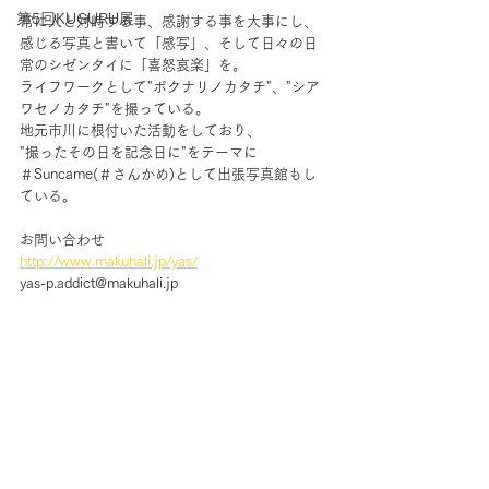
第5回KUGURU展
常に人と対峙する事、感謝する事を大事にし、
感じる写真と書いて「感写」、そして日々の日
常のシゼンタイに「喜怒哀楽」を。
ライフワークとして"ボクナリノカタチ"、"シア
ワセノカタチ"を撮っている。
地元市川に根付いた活動をしており、
"撮ったその日を記念日に"をテーマに
＃Suncame(＃さんかめ)として出張写真館もし
ている。
お問い合わせ
http://www.makuhali.jp/yas/
yas-p.addict@makuhali.jp